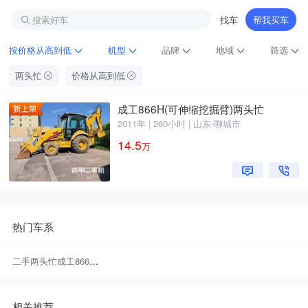
搜索好车
找车
帮我买车
按价格从高到低
机型
品牌
地域
筛选
两头忙
价格从高到低
成工866H(可伸缩挖掘臂)两头忙
2011年 | 260小时 | 山东-聊城市
14.5
万
铁甲龙总部
4000099032
认证经纪人
热门车系
二手两头忙成工866H(可伸缩挖掘臂)
相关推荐