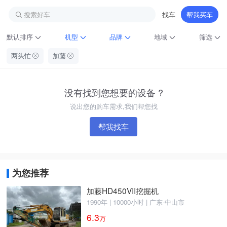
搜索好车
找车
帮我买车
默认排序
机型
品牌
地域
筛选
两头忙
加藤
没有找到您想要的设备 ?
说出您的购车需求,我们帮您找
帮我找车
铁甲龙总部
4000099032
认证经纪人
为您推荐
加藤HD450VII挖掘机
1990年 | 10000小时 | 广东-中山市
6.3
万