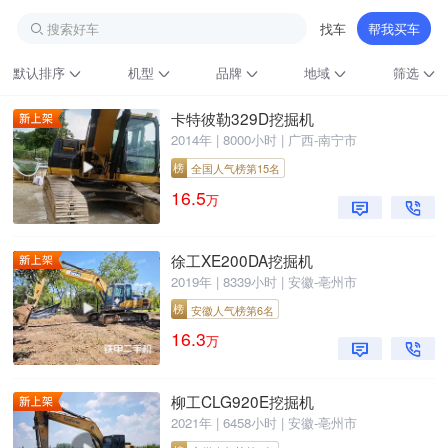
搜索好车
找车
帮我买车
默认排序
机型
品牌
地域
筛选
卡特彼勒329D挖掘机
2014年 | 8000小时 | 广西-南宁市
榜
全国人气榜第15名
16.5
万
徐工XE200DA挖掘机
2019年 | 8339小时 | 安徽-亳州市
铁甲龙总部
4000099032
认证经纪人
榜
安徽人气榜第6名
16.3
万
柳工CLG920E挖掘机
2021年 | 6458小时 | 安徽-亳州市