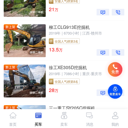
榜
安徽人气榜第9名
21
万
柳工CLG913E挖掘机
2019年 | 6700小时 | 江西-赣州市
榜
全国人气榜第3名
13.5
万
徐工XE305D挖掘机
2019年 | 7086小时 | 重庆-重庆市
榜
全国人气榜第8名
28
万
三一重工SY205C挖掘机
2018年 | 11000小时 | 江苏-常州市
榜
江苏人气榜第2名
首页
买车
卖车
消息
我的