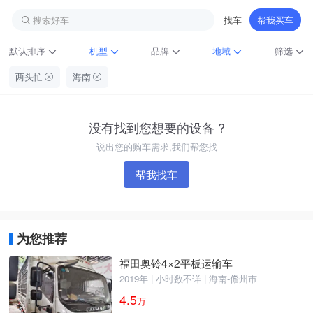
搜索好车
找车
帮我买车
默认排序
机型
品牌
地域
筛选
两头忙
海南
没有找到您想要的设备 ?
说出您的购车需求,我们帮您找
帮我找车
铁甲龙总部
4000099032
认证经纪人
为您推荐
福田奥铃4×2平板运输车
2019年 | 小时数不详 | 海南-儋州市
4.5
万