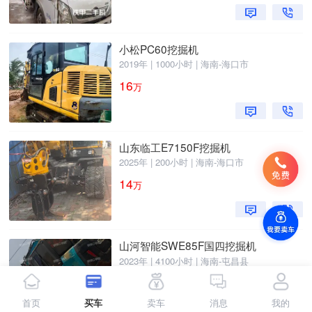
小松PC60挖掘机
2019年 | 1000小时 | 海南-海口市
16
万
山东临工E7150F挖掘机
2025年 | 200小时 | 海南-海口市
14
万
山河智能SWE85F国四挖掘机
2023年 | 4100小时 | 海南-屯昌县
13.8
万
首页
买车
卖车
消息
我的