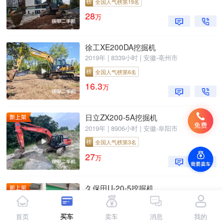
榜
全国人气榜第19名
28
万
徐工XE200DA挖掘机
2019年 | 8339小时 | 安徽-亳州市
榜
全国人气榜第6名
16.3
万
日立ZX200-5A挖掘机
2019年 | 8906小时 | 安徽-阜阳市
榜
全国人气榜第3名
27
万
久保田U-20-5挖掘机
2020年 | 7400小时 | 江西-赣州市
榜
全国人气榜第14名
首页
买车
卖车
消息
我的