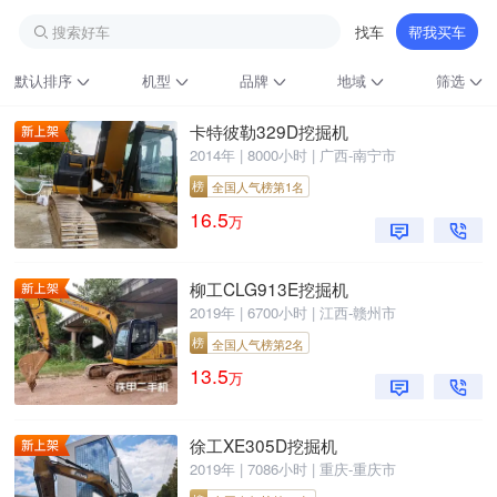
搜索好车
找车
帮我买车
默认排序
机型
品牌
地域
筛选
卡特彼勒329D挖掘机
2014年 | 8000小时 | 广西-南宁市
榜
全国人气榜第1名
16.5
万
柳工CLG913E挖掘机
2019年 | 6700小时 | 江西-赣州市
铁甲龙总部
4000099032
认证经纪人
榜
全国人气榜第2名
13.5
万
徐工XE305D挖掘机
2019年 | 7086小时 | 重庆-重庆市