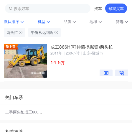
搜索好车
找车
帮我买车
默认排序
机型
品牌
地域
筛选
两头忙
年份从远到近
成工866H(可伸缩挖掘臂)两头忙
2011年 | 260小时 | 山东-聊城市
14.5
万
铁甲龙总部
4000099032
认证经纪人
热门车系
二手两头忙成工866H(可伸缩挖掘臂)
相关推荐