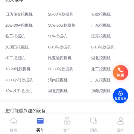
日历住友挖掘机
20-30吨挖掘机
安徽挖掘机
20w-30w挖掘机
30w-50w挖掘机
广东挖掘机
临工挖掘机
50w挖掘机
江苏挖掘机
久保田挖掘机
6-10吨挖掘机
6-10吨挖掘机
柳工挖掘机
比亚迪挖掘机
湖北挖掘机
10-20吨挖掘机
20-30吨挖掘机
龙工挖掘机
8000小时挖掘机
河南挖掘机
广东挖掘机
10w以下挖掘机
湖北挖掘机
加藤挖掘机
您可能感兴趣的设备
个人旧中山两头忙分期
找镇江两头忙出售
个人益阳两头忙买卖
首页
买车
卖车
消息
我的