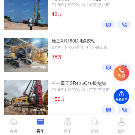
2019年 | 10000小时 | 河南-洛阳市
42
万
徐工XR150DIII旋挖钻
2019年 | 7000小时 | 广东-佛山市
38
万
三一重工SR425C10旋挖钻
2018年 | 12000小时 | 广东-东莞市
150
万
上海金泰SC55（铣销搅拌钻机）旋挖钻
首页
买车
卖车
消息
我的
2022年 | 4000小时 | 山东-青岛市