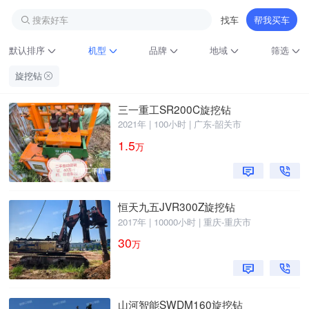
搜索好车
找车
帮我买车
默认排序
机型
品牌
地域
筛选
旋挖钻
三一重工SR200C旋挖钻
2021年 | 100小时 | 广东-韶关市
1.5
万
铁甲龙总部
恒天九五JVR300Z旋挖钻
4000099032
认证经纪人
2017年 | 10000小时 | 重庆-重庆市
30
万
山河智能SWDM160旋挖钻