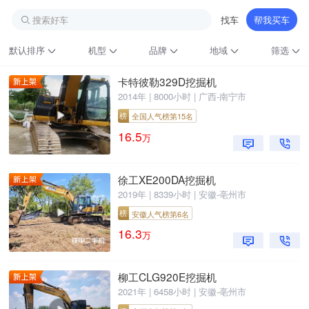
搜索好车
找车
帮我买车
默认排序
机型
品牌
地域
筛选
卡特彼勒329D挖掘机
2014年 | 8000小时 | 广西-南宁市
榜
全国人气榜第15名
16.5
万
徐工XE200DA挖掘机
2019年 | 8339小时 | 安徽-亳州市
铁甲龙总部
4000099032
认证经纪人
榜
安徽人气榜第6名
16.3
万
柳工CLG920E挖掘机
2021年 | 6458小时 | 安徽-亳州市