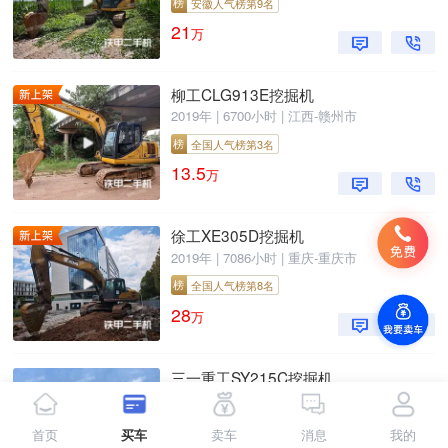
榜
安徽人气榜第9名
21
万
柳工CLG913E挖掘机
2019年 | 6700小时 | 江西-赣州市
榜
全国人气榜第3名
13.5
万
徐工XE305D挖掘机
2019年 | 7086小时 | 重庆-重庆市
榜
全国人气榜第8名
28
万
三一重工SY215C挖掘机
2019年 | 8600小时 | 湖南-长沙市
榜
湖南人气榜第4名
首页
买车
卖车
消息
我的