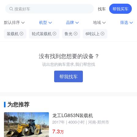
搜索好车
找车
帮我买车
默认排序
机型
品牌
地域
筛选
装载机
轮式装载机
鲁光
6吨以上
没有找到您想要的设备 ?
说出您的购车需求,我们帮您找
帮我找车
铁甲龙总部
4000099032
认证经纪人
为您推荐
龙工LG853N装载机
2017年 | 4000小时 | 河南-郑州市
7.3
万