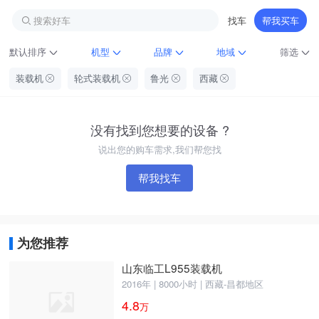
搜索好车
找车
帮我买车
默认排序
机型
品牌
地域
筛选
装载机
轮式装载机
鲁光
西藏
没有找到您想要的设备 ?
说出您的购车需求,我们帮您找
帮我找车
铁甲龙总部
4000099032
认证经纪人
为您推荐
山东临工L955装载机
2016年 | 8000小时 | 西藏-昌都地区
4.8
万