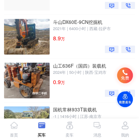
斗山DX60E-9CN挖掘机
2021年 | 6400小时 | 西藏-拉萨市
8.9
万
山工636F（国四）装载机
2024年 | 50小时 | 陕西-宝鸡市
0.9
万
国机常林933T装载机
-1 | 1416小时 | 江苏-南京市
11.5
万
首页
买车
卖车
消息
我的