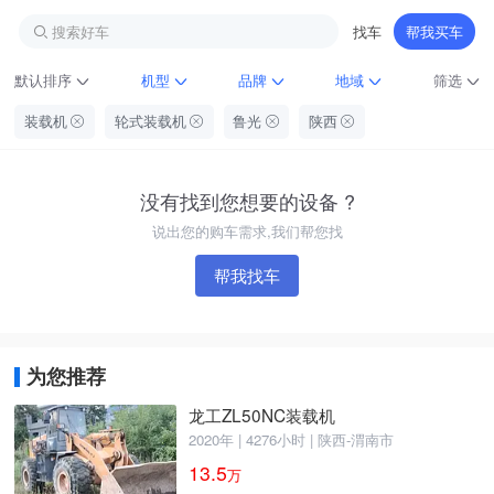
搜索好车
找车
帮我买车
默认排序
机型
品牌
地域
筛选
装载机
轮式装载机
鲁光
陕西
没有找到您想要的设备 ?
说出您的购车需求,我们帮您找
帮我找车
铁甲龙总部
4000099032
认证经纪人
为您推荐
龙工ZL50NC装载机
2020年 | 4276小时 | 陕西-渭南市
13.5
万