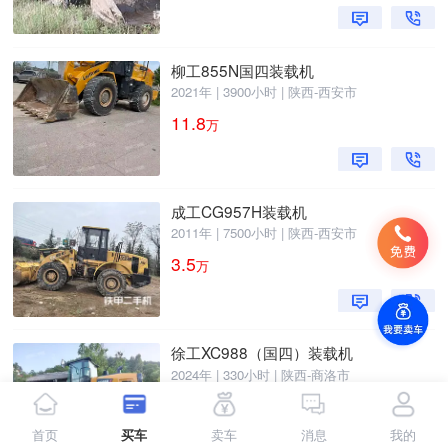
柳工855N国四装载机
2021年 | 3900小时 | 陕西-西安市
11.8
万
成工CG957H装载机
2011年 | 7500小时 | 陕西-西安市
3.5
万
徐工XC988（国四）装载机
2024年 | 330小时 | 陕西-商洛市
22
万
首页
买车
卖车
消息
我的