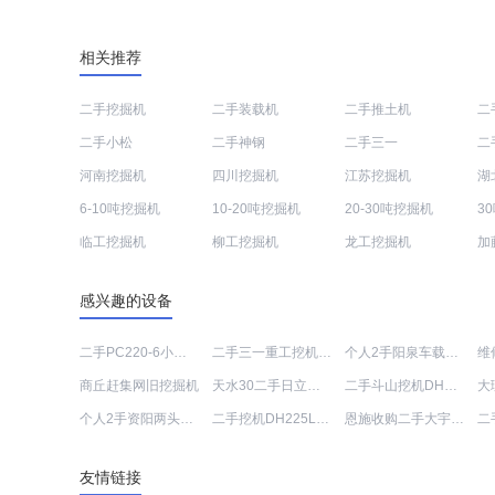
相关推荐
二手挖掘机
二手装载机
二手推土机
二
二手小松
二手神钢
二手三一
二
河南挖掘机
四川挖掘机
江苏挖掘机
湖
6-10吨挖掘机
10-20吨挖掘机
20-30吨挖掘机
3
临工挖掘机
柳工挖掘机
龙工挖掘机
加
感兴趣的设备
二手PC220-6小松钩机价格查询
二手三一重工挖机SY235C一般多少钱
个人2手阳泉车载泵多少钱
维
商丘赶集网旧挖掘机
天水30二手日立挖掘机
二手斗山挖机DH300LC-7出售信息
大
个人2手资阳两头忙交易市场
二手挖机DH225LC-7报价
恩施收购二手大宇挖机
友情链接