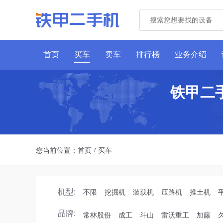
首页
买车
卖车
排行榜
业务介绍
铁甲二
您当前位置：
首页
买车
/
机型:
不限
挖掘机
装载机
压路机
推土机
品牌:
常林股份
成工
斗山
雷沃重工
加藤