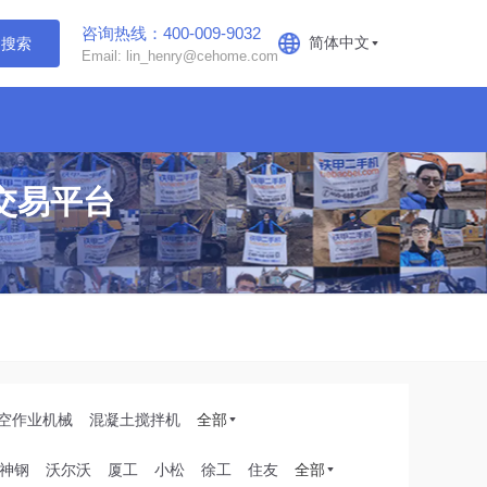
咨询热线：400-009-9032
简体中文
搜索
Email: lin_henry@cehome.com
交易平台
空作业机械
混凝土搅拌机
全部
神钢
沃尔沃
厦工
小松
徐工
住友
全部