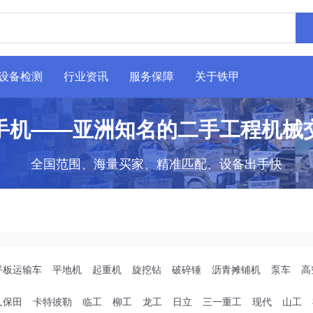
设备检测
行业资讯
服务保障
关于铁甲
手机——亚洲知名的二手工程机械
全国范围、海量买家、精准匹配、设备出手快
平板运输车
平地机
起重机
旋挖钻
破碎锤
沥青摊铺机
泵车
高
久保田
卡特彼勒
临工
柳工
龙工
日立
三一重工
现代
山工