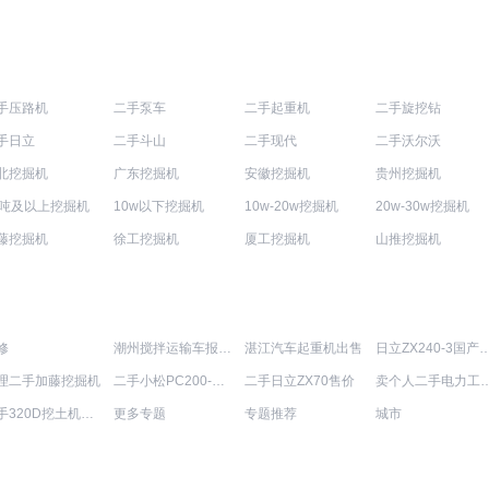
手压路机
二手泵车
二手起重机
二手旋挖钻
手日立
二手斗山
二手现代
二手沃尔沃
北挖掘机
广东挖掘机
安徽挖掘机
贵州挖掘机
0吨及以上挖掘机
10w以下挖掘机
10w-20w挖掘机
20w-30w挖掘机
藤挖掘机
徐工挖掘机
厦工挖掘机
山推挖掘机
修
潮州搅拌运输车报价表
湛江汽车起重机出售
日立ZX240-3国产勾
理二手加藤挖掘机
二手小松PC200-7挖掘机销售电话
二手日立ZX70售价
卖个人二手电力
二手320D挖土机价格
更多专题
专题推荐
城市