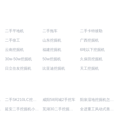
二手平地机
二手拖车
二手卡特彼勒
二手徐工
山东挖掘机
广西挖掘机
云南挖掘机
福建挖掘机
6吨以下挖掘机
30w-50w挖掘机
50w挖掘机
久保田挖掘机
日立住友挖掘机
比亚迪挖掘机
天工挖掘机
机销售电话
二手SK210LC挖掘机值多少钱
咸阳58同城2手挖车
阳泉湿地挖掘机怎么样
工程设备
延安二手挖掘机小型多少钱
芜湖30二手挖掘机小型
全进重工风动式凿岩机招商