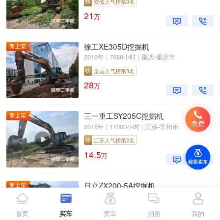
榜
安徽人气榜第9名
21
万
徐工XE305D挖掘机
2019年 | 7086小时 | 重庆-重庆市
榜
全国人气榜第8名
28
万
三一重工SY205C挖掘机
2018年 | 11000小时 | 江苏-常州市
榜
江苏人气榜第2名
14.5
万
日立ZX200-5A挖掘机
2019年 | 8906小时 | 安徽-阜阳市
榜
全国人气榜第4名
首页
买车
卖车
消息
我的