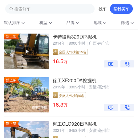
搜索好车
找车
帮我买车
默认排序
机型
品牌
地域
筛选
卡特彼勒329D挖掘机
2014年 | 8000小时 | 广西-南宁市
榜
全国人气榜第15名
16.5
万
徐工XE200DA挖掘机
2019年 | 8339小时 | 安徽-亳州市
铁甲龙总部
4000099032
认证经纪人
榜
安徽人气榜第6名
16.3
万
柳工CLG920E挖掘机
2021年 | 6458小时 | 安徽-亳州市