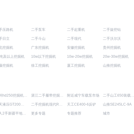
手压路机
二手泵车
二手起重机
二手旋挖钻
手日立
二手斗山
二手现代
二手沃尔沃
北挖掘机
广东挖掘机
安徽挖掘机
贵州挖掘机
0吨及以上挖掘机
10w以下挖掘机
10w-20w挖掘机
20w-30w挖掘机
藤挖掘机
徐工挖掘机
厦工挖掘机
山推挖掘机
贺州hd250挖掘机报价
湛江二手履带挖掘机生产厂家
附近咸宁车载泵市场
二手山工650装载机哈市
惊天液压GT200静音
二手挖掘机现代R265LC一般多少钱
天工CE400-6反铲
山推SE245LC-9A
个人2手新疆平地机型号大全
更多专题
专题推荐
城市