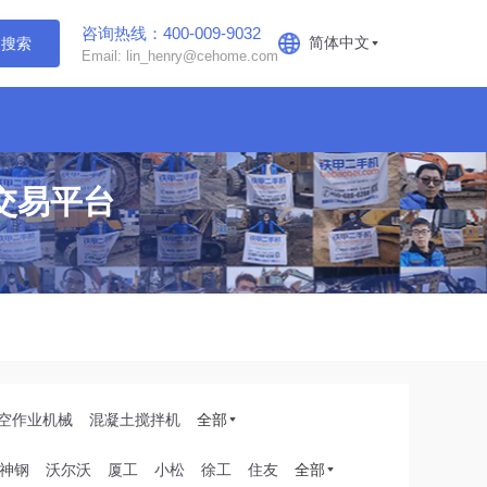
咨询热线：400-009-9032
简体中文
搜索
Email: lin_henry@cehome.com
交易平台
空作业机械
混凝土搅拌机
全部
神钢
沃尔沃
厦工
小松
徐工
住友
全部