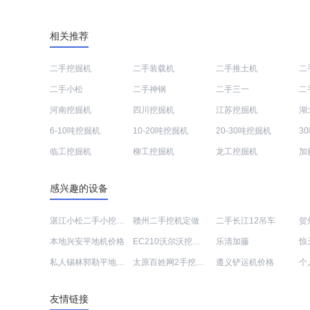
相关推荐
二手挖掘机
二手装载机
二手推土机
二
二手小松
二手神钢
二手三一
二
河南挖掘机
四川挖掘机
江苏挖掘机
湖
6-10吨挖掘机
10-20吨挖掘机
20-30吨挖掘机
3
临工挖掘机
柳工挖掘机
龙工挖掘机
加
感兴趣的设备
湛江小松二手小挖机定制
赣州二手挖机定做
二手长江12吊车
本地兴安平地机价格
EC210沃尔沃挖土机价格大全
乐清加藤
私人锡林郭勒平地机销售
太原百姓网2手挖土机
遵义铲运机价格
友情链接