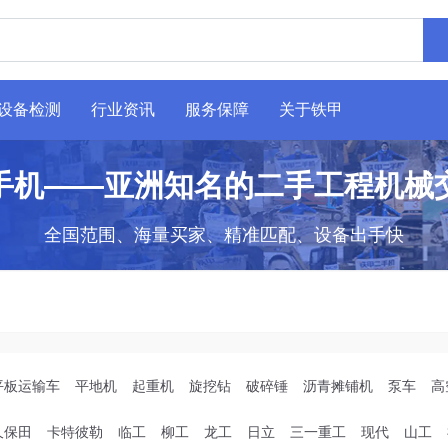
设备检测
行业资讯
服务保障
关于铁甲
手机——亚洲知名的二手工程机械
全国范围、海量买家、精准匹配、设备出手快
平板运输车
平地机
起重机
旋挖钻
破碎锤
沥青摊铺机
泵车
高
久保田
卡特彼勒
临工
柳工
龙工
日立
三一重工
现代
山工