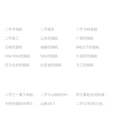
二手平地机
二手拖车
二手卡特彼勒
二手徐工
山东挖掘机
广西挖掘机
云南挖掘机
福建挖掘机
6吨以下挖掘机
30w-50w挖掘机
50w挖掘机
久保田挖掘机
日立住友挖掘机
比亚迪挖掘机
天工挖掘机
左右
二手三一重工钩机SY215C-8S多少钱
二手斗山钩机DH225LC-7多少钱
邦立重机全回转液压式抓木器经销商
卡特挖掘机60和70的差多少钱
山推18-3
二手324D挖土机大概多少钱