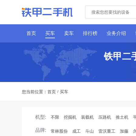
首页
买车
卖车
排行榜
业务介绍
铁甲二
您当前位置：
首页
买车
/
机型:
不限
挖掘机
装载机
压路机
推土机
品牌:
常林股份
成工
斗山
雷沃重工
加藤