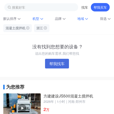
搜索好车
找车
帮我买车
默认排序
机型
品牌
地域
筛选
混凝土搅拌机
浙江
没有找到您想要的设备 ?
说出您的购车需求,我们帮您找
帮我找车
铁甲龙总部
4000099032
认证经纪人
为您推荐
方建建设JS500混凝土搅拌机
2026年 | 1小时 | 河南-郑州市
2
万