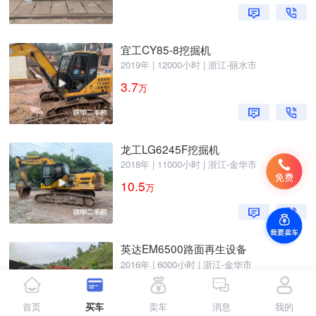
宜工CY85-8挖掘机
2019年 | 12000小时 | 浙江-丽水市
3.7
万
龙工LG6245F挖掘机
2018年 | 11000小时 | 浙江-金华市
10.5
万
英达EM6500路面再生设备
2016年 | 6000小时 | 浙江-金华市
60
万
首页
买车
卖车
消息
我的