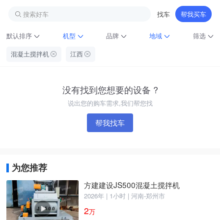
搜索好车
找车
帮我买车
默认排序
机型
品牌
地域
筛选
混凝土搅拌机
江西
没有找到您想要的设备 ?
说出您的购车需求,我们帮您找
帮我找车
铁甲龙总部
4000099032
认证经纪人
为您推荐
方建建设JS500混凝土搅拌机
2026年 | 1小时 | 河南-郑州市
2
万