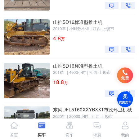
山推SD16标准型推土机
2010年 | 小时数不详 | 江西-上饶市
4.8
万
山推SD16标准型推土机
2018年 | 4900小时 | 江西-上饶市
18.8
万
东风DFL5160XXYBXX1市政环卫机械
2020年 | 29000小时 | 江西-上饶市
4
万
首页
买车
卖车
消息
我的