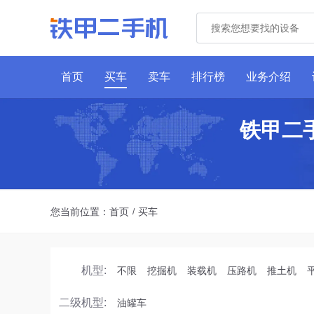
首页
买车
卖车
排行榜
业务介绍
铁甲二
您当前位置：
首页
买车
/
机型:
不限
挖掘机
装载机
压路机
推土机
二级机型:
油罐车