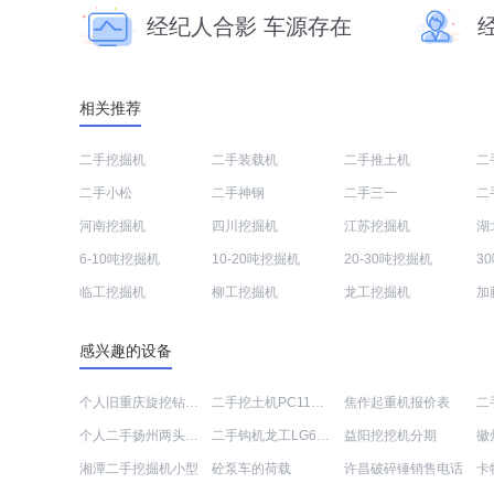
经纪人合影 车源存在
相关推荐
二手挖掘机
二手装载机
二手推土机
二
二手小松
二手神钢
二手三一
二
河南挖掘机
四川挖掘机
江苏挖掘机
湖
6-10吨挖掘机
10-20吨挖掘机
20-30吨挖掘机
3
临工挖掘机
柳工挖掘机
龙工挖掘机
加
感兴趣的设备
个人旧重庆旋挖钻分期
二手挖土机PC110价格
焦作起重机报价表
个人二手扬州两头忙转让信息
二手钩机龙工LG6060多少钱转让
益阳挖挖机分期
徽
湘潭二手挖掘机小型
砼泵车的荷载
许昌破碎锤销售电话
卡