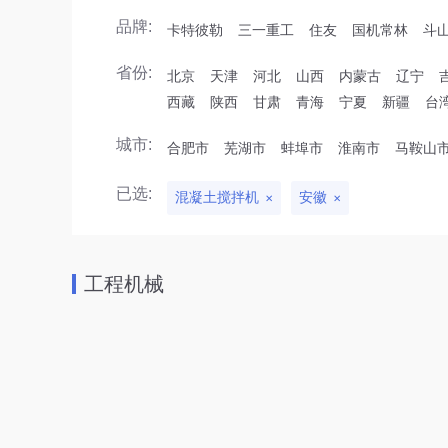
品牌:
卡特彼勒
三一重工
住友
国机常林
斗
省份:
北京
天津
河北
山西
内蒙古
辽宁
西藏
陕西
甘肃
青海
宁夏
新疆
台
城市:
合肥市
芜湖市
蚌埠市
淮南市
马鞍山
已选:
混凝土搅拌机
安徽
工程机械