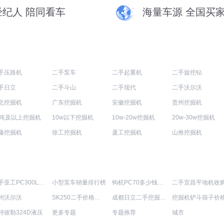
经纪人 陪同看车
海量车源 全国买
手压路机
二手泵车
二手起重机
二手旋挖钻
手日立
二手斗山
二手现代
二手沃尔沃
北挖掘机
广东挖掘机
安徽挖掘机
贵州挖掘机
0吨及以上挖掘机
10w以下挖掘机
10w-20w挖掘机
20w-30w挖掘机
藤挖掘机
徐工挖掘机
厦工挖掘机
山推挖掘机
二手亚工PC300LC-6加长臂拆除臂
小型泵车销量排行榜
钩机PC70多少钱一台
二手宜昌平地机收
州沃尔沃
SK250二手价格大全
成都日立二手挖掘机转让
挖掘机铲斗筛子价
特彼勒324D液压
更多专题
专题推荐
城市