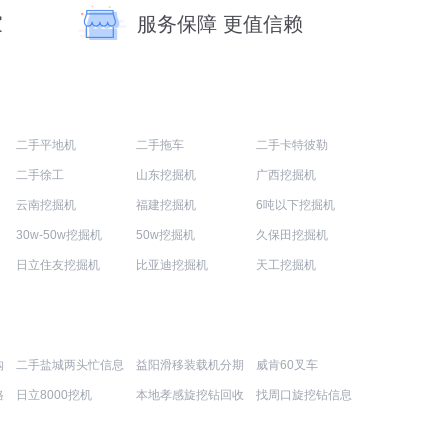
家
服务保障 更值信赖
二手平地机
二手拖车
二手卡特彼勒
二手徐工
山东挖掘机
广西挖掘机
云南挖掘机
福建挖掘机
6吨以下挖掘机
30w-50w挖掘机
50w挖掘机
久保田挖掘机
日立住友挖掘机
比亚迪挖掘机
天工挖掘机
购
二手盐城两头忙信息
益阳滑移装载机分期
威肯60叉车
格
日立8000挖机
本地孝感旋挖钻回收
找周口旋挖钻信息