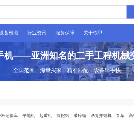
设备检测
行业资讯
服务保障
关于铁甲
手机——亚洲知名的二手工程机械
全国范围、海量买家、精准匹配、设备出手快
平板运输车
平地机
起重机
旋挖钻
破碎锤
沥青摊铺机
泵车
高