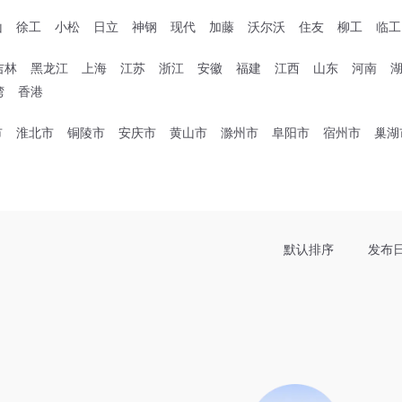
山
徐工
小松
日立
神钢
现代
加藤
沃尔沃
住友
柳工
临工
吉林
黑龙江
上海
江苏
浙江
安徽
福建
江西
山东
河南
湾
香港
市
淮北市
铜陵市
安庆市
黄山市
滁州市
阜阳市
宿州市
巢湖
默认排序
发布