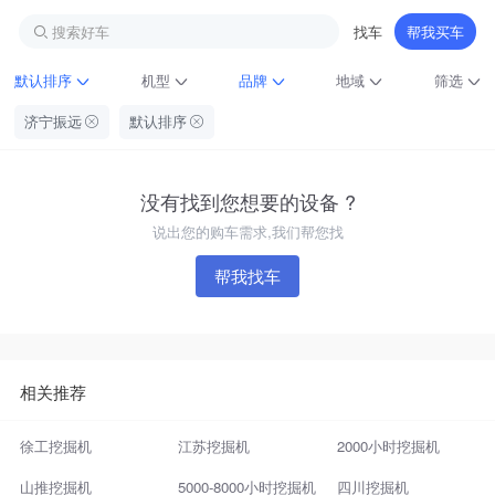
搜索好车
找车
帮我买车
默认排序
机型
品牌
地域
筛选
济宁振远
默认排序
没有找到您想要的设备 ?
说出您的购车需求,我们帮您找
帮我找车
铁甲龙总部
4000099032
认证经纪人
相关推荐
徐工挖掘机
江苏挖掘机
2000小时挖掘机
山推挖掘机
5000-8000小时挖掘机
四川挖掘机