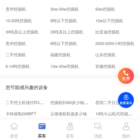
贵州挖掘机
30w-50w挖掘机
50w挖掘机
10-20吨挖掘机
6吨以下挖掘机
10w以下挖掘机
30吨及以上挖掘机
30吨及以上挖掘机
比亚迪挖掘机
贵州挖掘机
6吨以下挖掘机
2000-5000小时挖掘机
二手挖掘机
福建挖掘机
山东挖掘机
6-10吨挖掘机
10w-20w挖掘机
安徽挖掘机
您可能感兴趣的设备
二手挖土机现代R305LC-7一般多少钱
挖掘机E660多少钱一台
昆明二手日立120
卡特彼勒206BFT
云南债权机值多少钱
15吨斗山轮式挖掘机价格
东湖泰安现代重工
舟山徐工
个人湘潭旋挖钻值多少钱
首页
买车
卖车
消息
我的
私人2手30吨挖土机价格
二手加藤勾机HD820R价格查询
徐州58同城旧挖车