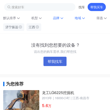
搜索好车
找车
帮我买车
默认排序
机型
品牌
地域
筛选
济宁振远
江西
没有找到您想要的设备 ?
说出您的购车需求,我们帮您找
帮我找车
铁甲龙总部
4000099032
认证经纪人
为您推荐
龙工LG6225挖掘机
2013年 | 16000小时 | 江西-南昌市
5.6
万