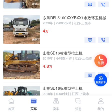
东风DFL5160XXYBXX1市政环卫机械
2020年 | 29000小时 | 江西-上饶市
4
万
山推SD16标准型推土机
2010年 | 小时数不详 | 江西-上饶市
4.8
万
山推SD16标准型推土机
2018年 | 4900小时 | 江西-上饶市
18.8
万
首页
买车
卖车
消息
我的