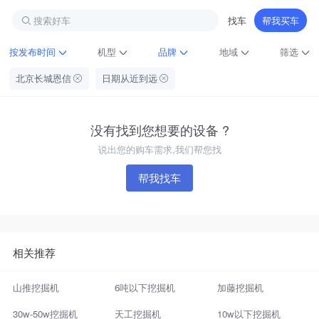
搜索好车
找车
帮我买车
按发布时间
机型
品牌
地域
筛选
北京长城恩信
日期从近到远
没有找到您想要的设备 ?
说出您的购车需求,我们帮您找
帮我找车
铁甲龙总部
4000099032
认证经纪人
相关推荐
山推挖掘机
6吨以下挖掘机
加藤挖掘机
30w-50w挖掘机
天工挖掘机
10w以下挖掘机