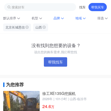
搜索好车
找车
帮我买车
默认排序
机型
品牌
地域
筛选
北京长城恩信
山西
没有找到您想要的设备 ?
说出您的购车需求,我们帮您找
帮我找车
铁甲龙总部
4000099032
认证经纪人
为您推荐
徐工XE135G挖掘机
2026年 | 101小时 | 山西-临汾市
24.6
万