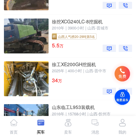
徐挖XCG240LC-8挖掘机
2010年 | 3900小时 | 山西-晋城市
榜
山西人气榜20-29吨第5名
5.5
万
徐工XE200GH挖掘机
2025年 | 400小时 | 山西-晋中市
34
万
山东临工L953装载机
2016年 | 15768小时 | 山西-忻州市
4.5
万
首页
买车
卖车
消息
我的