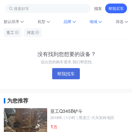
搜索好车
找车
帮我买车
默认排序
机型
品牌
地域
筛选
亚工
河北
没有找到您想要的设备 ?
说出您的购车需求,我们帮您找
帮我找车
铁甲龙总部
4000099032
认证经纪人
为您推荐
亚工Q345B铲斗
2018年 | 1小时 | 黑龙江-大兴安岭地区
1
万