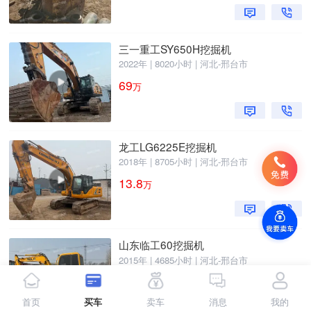
三一重工SY650H挖掘机
2022年 | 8020小时 | 河北-邢台市
69
万
龙工LG6225E挖掘机
2018年 | 8705小时 | 河北-邢台市
13.8
万
山东临工60挖掘机
2015年 | 4685小时 | 河北-邢台市
3.8
万
首页
买车
卖车
消息
我的