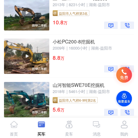
2013年 | 8231小时 | 湖南-益阳市
榜
益阳市人气榜第3名
10.8
万
小松PC200-8挖掘机
2009年 | 16000小时 | 湖南-益阳市
8.8
万
山河智能SWE70E挖掘机
2018年 | 5461小时 | 湖南-益阳市
榜
益阳市人气榜6-9吨第2名
5.6
万
三一重工SY205H挖掘机
首页
买车
卖车
消息
我的
2022年 | 6426小时 | 湖南-益阳市