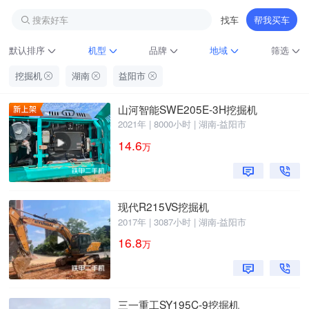
搜索好车
找车
帮我买车
默认排序
机型
品牌
地域
筛选
挖掘机
湖南
益阳市
山河智能SWE205E-3H挖掘机
2021年 | 8000小时 | 湖南-益阳市
14.6
万
铁甲龙总部
现代R215VS挖掘机
4000099032
认证经纪人
2017年 | 3087小时 | 湖南-益阳市
16.8
万
三一重工SY195C-9挖掘机