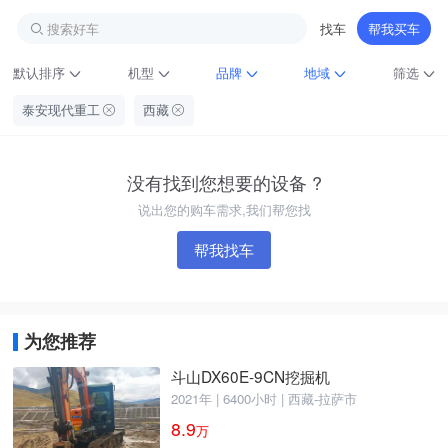
搜索好车
找车
帮我买车
默认排序
机型
品牌
地域
筛选
泰安现代重工
西藏
没有找到您想要的设备 ?
说出您的购车需求,我们帮您找
帮我找车
铁甲龙总部
4000099032
认证经纪人
为您推荐
斗山DX60E-9CN挖掘机
2021年 | 6400小时 | 西藏-拉萨市
8.9
万