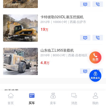
卡特彼勒320DL液压挖掘机
2012年 | 10000小时 | 西藏-拉萨市
19
万
山东临工L955装载机
2016年 | 8000小时 | 西藏-昌都地区
4.8
万
相关推荐
徐工挖掘机
福建挖掘机
山东挖掘机
首页
买车
卖车
消息
我的