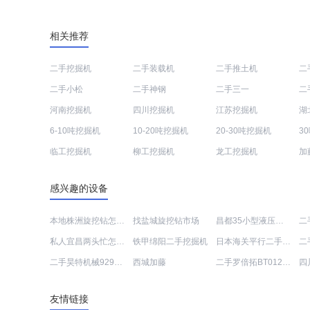
相关推荐
二手挖掘机
二手装载机
二手推土机
二
二手小松
二手神钢
二手三一
二
河南挖掘机
四川挖掘机
江苏挖掘机
湖
6-10吨挖掘机
10-20吨挖掘机
20-30吨挖掘机
3
临工挖掘机
柳工挖掘机
龙工挖掘机
加
感兴趣的设备
本地株洲旋挖钻怎么样
找盐城旋挖钻市场
昌都35小型液压二手挖掘机
私人宜昌两头忙怎么样
铁甲绵阳二手挖掘机
日本海关平行二手挖掘机
二手昊特机械929装载机
西城加藤
二手罗倍拓BT01233高空作业机械
友情链接