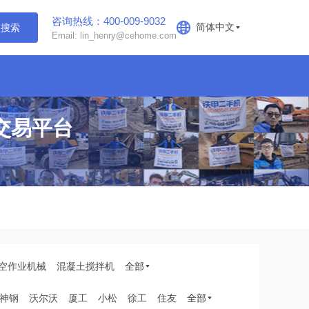
咨询热线：400-009-9032
简体中文
搜索
Email: lin_henry@cehome.com
交易平台
空作业机械
混凝土搅拌机
全部
神钢
沃尔沃
厦工
小松
徐工
住友
全部