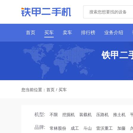
首页
买车
卖车
排行榜
业务介绍
铁甲二
您当前位置：
首页
买车
/
机型:
不限
挖掘机
装载机
压路机
推土机
品牌:
常林股份
成工
斗山
雷沃重工
加藤