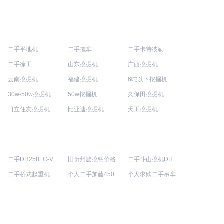
二手平地机
二手拖车
二手卡特彼勒
二手徐工
山东挖掘机
广西挖掘机
云南挖掘机
福建挖掘机
6吨以下挖掘机
30w-50w挖掘机
50w挖掘机
久保田挖掘机
日立住友挖掘机
比亚迪挖掘机
天工挖掘机
二手DH258LC-V斗山挖土机报价
旧忻州旋挖钻价格大全
二手斗山挖机DH80价格查询
二手桥式起重机
个人二手加藤450挖掘机
个人求购二手吊车