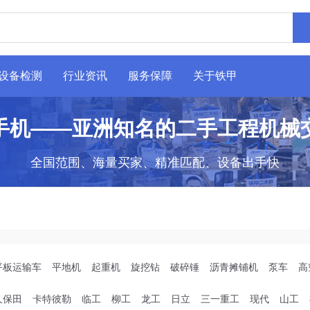
设备检测
行业资讯
服务保障
关于铁甲
手机——亚洲知名的二手工程机械
全国范围、海量买家、精准匹配、设备出手快
平板运输车
平地机
起重机
旋挖钻
破碎锤
沥青摊铺机
泵车
高
久保田
卡特彼勒
临工
柳工
龙工
日立
三一重工
现代
山工