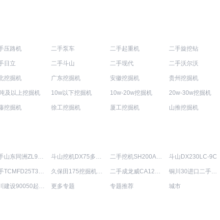
手压路机
二手泵车
二手起重机
二手旋挖钻
手日立
二手斗山
二手现代
二手沃尔沃
北挖掘机
广东挖掘机
安徽挖掘机
贵州挖掘机
0吨及以上挖掘机
10w以下挖掘机
10w-20w挖掘机
20w-30w挖掘机
藤挖掘机
徐工挖掘机
厦工挖掘机
山推挖掘机
二手山东同洲ZL936装载机
斗山挖机DX75多少钱
二手挖机SH200A3多少钱转让
斗山DX230LC-9C
二手TCMFD25T3CS叉车
久保田175挖掘机价格是多少钱
二手成龙威CA1240PK2L7T4EA81起重机
铜川30进口二手挖掘机
四川建设90050起重机
更多专题
专题推荐
城市