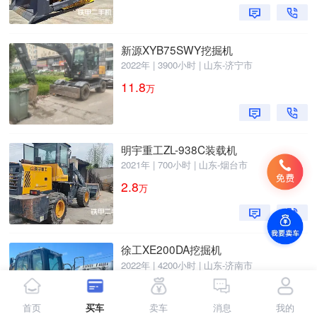
新源XYB75SWY挖掘机
2022年 | 3900小时 | 山东-济宁市
11.8
万
明宇重工ZL-938C装载机
2021年 | 700小时 | 山东-烟台市
2.8
万
徐工XE200DA挖掘机
2022年 | 4200小时 | 山东-济南市
23.5
万
首页
买车
卖车
消息
我的