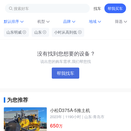
搜索好车
找车
帮我买车
默认排序
机型
品牌
地域
筛选
山东明威
山东
小时从高到低
没有找到您想要的设备 ?
说出您的购车需求,我们帮您找
帮我找车
铁甲龙总部
4000099032
认证经纪人
为您推荐
小松D375A-5推土机
2023年 | 1190小时 | 山东-青岛市
650
万