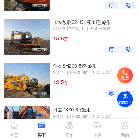
卡特彼勒324DL液压挖掘机
2014年 | 7000小时 | 天津-天津市
15.8
万
住友SH200-5挖掘机
2011年 | 16340小时 | 天津-天津市
12.5
万
日立ZX70-6挖掘机
2013年 | 18000小时 | 天津-天津市
7
万
首页
买车
卖车
消息
我的