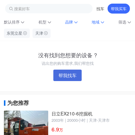
搜索好车
找车
帮我买车
默认排序
机型
品牌
地域
筛选
东莞立星
天津
没有找到您想要的设备 ?
说出您的购车需求,我们帮您找
帮我找车
铁甲龙总部
4000099032
认证经纪人
为您推荐
日立EX210-6挖掘机
2003年 | 20000小时 | 天津-天津市
6.9
万