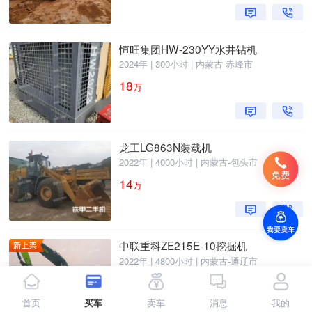
恒旺集团HW-230YY水井钻机
2024年 | 300小时 | 内蒙古-赤峰市
18
万
龙工LG863N装载机
2022年 | 4000小时 | 内蒙古-包头市
14
万
中联重科ZE215E-10挖掘机
2022年 | 4800小时 | 内蒙古-通辽市
23
万
首页
买车
卖车
消息
我的