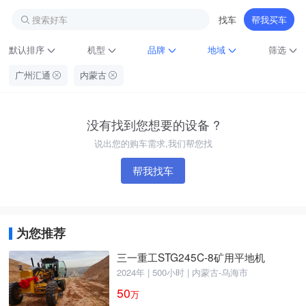
搜索好车
找车
帮我买车
默认排序
机型
品牌
地域
筛选
广州汇通
内蒙古
没有找到您想要的设备 ?
说出您的购车需求,我们帮您找
帮我找车
铁甲龙总部
4000099032
认证经纪人
为您推荐
三一重工STG245C-8矿用平地机
2024年 | 500小时 | 内蒙古-乌海市
50
万