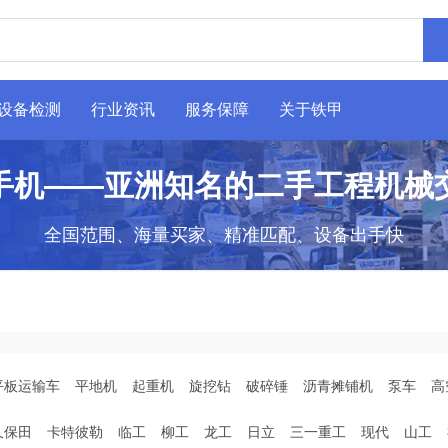
设备检测
行业资讯
服务保障
关于铁甲
手机——亚洲知名的二手工程机械
全国范围、海量买家、精准匹配、设备出手快
平板运输车
平地机
起重机
旋挖钻
破碎锤
沥青摊铺机
泵车
高
久保田
卡特彼勒
临工
柳工
龙工
日立
三一重工
现代
山工