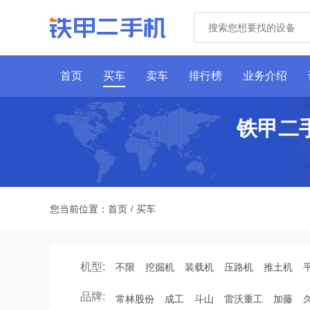
首页
买车
卖车
排行榜
业务介绍
铁甲二
您当前位置：
首页
买车
/
机型:
不限
挖掘机
装载机
压路机
推土机
品牌:
常林股份
成工
斗山
雷沃重工
加藤