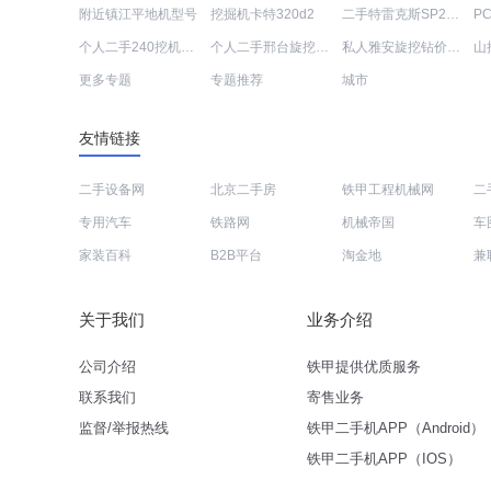
附近镇江平地机型号
挖掘机卡特320d2
二手特雷克斯SP2010D压路机
P
个人二手240挖机出售价格
个人二手邢台旋挖钻收购
私人雅安旋挖钻价格表
山
更多专题
专题推荐
城市
友情链接
二手设备网
北京二手房
铁甲工程机械网
二
专用汽车
铁路网
机械帝国
车
家装百科
B2B平台
淘金地
兼
关于我们
业务介绍
公司介绍
铁甲提供优质服务
联系我们
寄售业务
监督/举报热线
铁甲二手机APP（Android）
铁甲二手机APP（IOS）