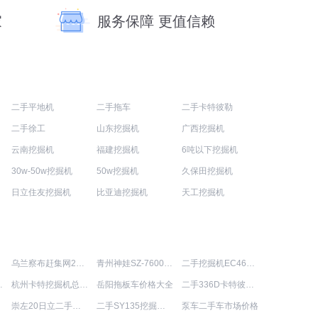
家
服务保障 更值信赖
二手平地机
二手拖车
二手卡特彼勒
二手徐工
山东挖掘机
广西挖掘机
云南挖掘机
福建挖掘机
6吨以下挖掘机
30w-50w挖掘机
50w挖掘机
久保田挖掘机
日立住友挖掘机
比亚迪挖掘机
天工挖掘机
乌兰察布赶集网2手挖掘机
青州神娃SZ-7600甘蔗
二手挖掘机EC460销售电话
载泵厂商
杭州卡特挖掘机总代理
岳阳拖板车价格大全
二手336D卡特彼勒钩机价格表
崇左20日立二手挖掘机
二手SY135挖掘机多少钱转让
泵车二手车市场价格