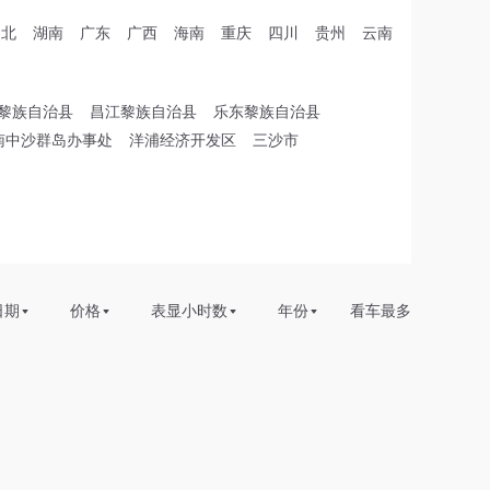
湖北
湖南
广东
广西
海南
重庆
四川
贵州
云南
黎族自治县
昌江黎族自治县
乐东黎族自治县
南中沙群岛办事处
洋浦经济开发区
三沙市
日期
价格
表显小时数
年份
看车最多