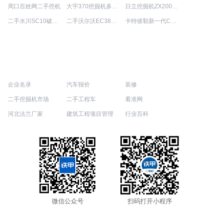
周口百姓网二手挖机
大宇370挖掘机多少吨
日立挖掘机ZX200-3国产能卖多少钱
二手水川SC10破碎锤
二手沃尔沃EC380售价
卡特彼勒新一代CAT®374液压
企业名录
汽车报价
装修
二手挖掘机市场
二手工程车
看准网
河北法兰厂家
建筑工程项目管理
行业百科
微信公众号
扫码打开小程序