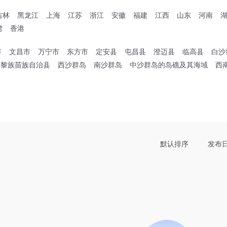
吉林
黑龙江
上海
江苏
浙江
安徽
福建
江西
山东
河南
湾
香港
市
文昌市
万宁市
东方市
定安县
屯昌县
澄迈县
临高县
白沙
中黎族苗族自治县
西沙群岛
南沙群岛
中沙群岛的岛礁及其海域
西
默认排序
发布