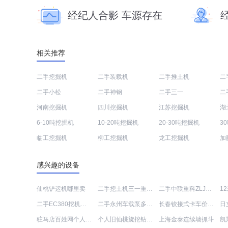
经纪人合影 车源存在
相关推荐
二手挖掘机
二手装载机
二手推土机
二
二手小松
二手神钢
二手三一
二
河南挖掘机
四川挖掘机
江苏挖掘机
湖
6-10吨挖掘机
10-20吨挖掘机
20-30吨挖掘机
3
临工挖掘机
柳工挖掘机
龙工挖掘机
加
感兴趣的设备
仙桃铲运机哪里卖
二手挖土机三一重工SY55C-9出售信息
二手中联重科ZLJ5305THB47X-5RZ泵车
二手EC380挖机价格多少
二手永州车载泵多少钱
长春铰接式卡车价格表
驻马店百姓网个人2手挖车
个人旧仙桃旋挖钻交易市场
上海金泰连续墙抓斗
凯