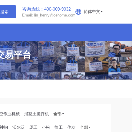
咨询热线：400-009-9032
简体中文
搜索
Email: lin_henry@cehome.com
交易平台
空作业机械
混凝土搅拌机
全部
神钢
沃尔沃
厦工
小松
徐工
住友
全部