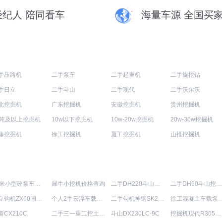
经纪人 陪同看车
海量车源 全国买
手压路机
二手泵车
二手起重机
二手旋挖钻
手日立
二手斗山
二手现代
二手沃尔沃
北挖掘机
广东挖掘机
安徽挖掘机
贵州挖掘机
0吨及以上挖掘机
10w以下挖掘机
10w-20w挖掘机
20w-30w挖掘机
藤挖掘机
徐工挖掘机
厦工挖掘机
山推挖掘机
12米小型砼泵车价格
犀牛小挖机价格查询
二手DH220斗山勾机报价
二手DH60斗山挖土机价格查询
日立钩机ZX60国产能卖多少钱
个人2手云浮车载泵信息
二手勾机神钢SK200-6E多少钱转让
徐工混凝土车
斯CX210C
二手三一重工挖土机SY55C能卖多少钱
斗山DX230LC-9C
挖掘机现代R305LC-7最近报价