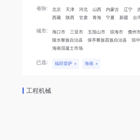
省份:
北京
天津
河北
山西
内蒙古
辽宁
西藏
陕西
甘肃
青海
宁夏
新疆
台
城市:
海口市
三亚市
五指山市
琼海市
儋州
陵水黎族自治县
保亭黎族苗族自治县
琼
海南混凝土市场
已选:
福田雷萨
海南
工程机械