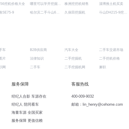
C56挖机价格大全
哪里可以学开挖掘机报价表
株洲挖挖机销售
淄博推土机买卖
推SE75-9
哈尔滨二手斗山60挖掘机
久保田挖掘机
斗山DH215-9挖机一般多少钱
手车
B2B供应商
汽车大全
二手车交易市场
图片
法律知识
二手挖掘机
二手挖机价格
职网
二手车
二手挖掘机网
兼职
服务保障
客服热线
经纪人合影 车源存在
400-009-9032
经纪人 陪同看车
邮箱：lin_henry@cehome.com
海量车源 全国买家
服务保障 更值信赖