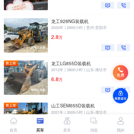
龙工928NG装载机
2020年 | 2900小时 | 贵州-贵阳市
2.8
万
龙工LG855D装载机
2012年 | 3800小时 | 山东-潍坊市
6.8
万
山工SEM655D装载机
2021年 | 3000小时 | 山东-潍坊市
10.3
万
首页
买车
卖车
消息
我的