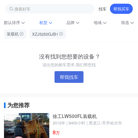
搜索好车
找车
帮我买车
默认排序
机型
品牌
地域
筛选
装载机
XZJ5250GJB1
没有找到您想要的设备 ?
说出您的购车需求,我们帮您找
帮我找车
铁甲龙总部
4000099032
认证经纪人
为您推荐
徐工LW500FL装载机
2012年 | 8400小时 | 黑龙江-齐齐哈尔市
8
万