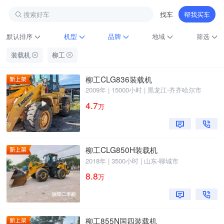
搜索好车
找车
帮我买车
默认排序
机型
品牌
地域
筛选
装载机
柳工
柳工CLG836装载机
2009年 | 15000小时 | 黑龙江-齐齐哈尔市
4.7
万
铁甲龙总部
柳工CLG850H装载机
4000099032
认证经纪人
2018年 | 3500小时 | 山东-聊城市
8.8
万
柳工855N国四装载机