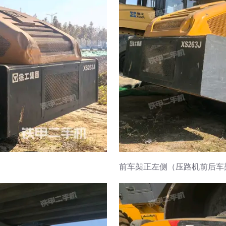
前车架正左侧（压路机前后车