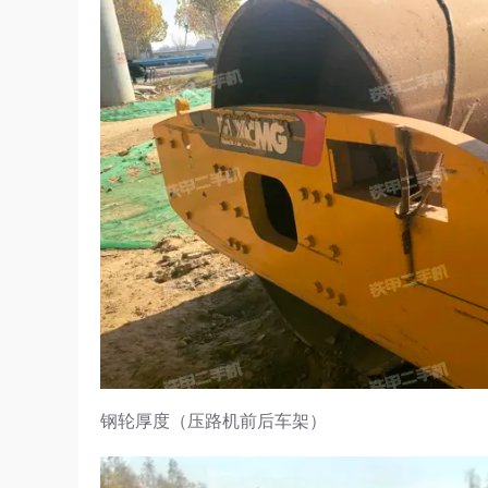
钢轮厚度（压路机前后车架）