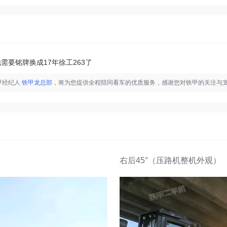
需要铭牌换成17年徐工263了
甲经纪人
铁甲龙总部
，将为您提供全程陪同看车的优质服务，感谢您对铁甲的关注与
右后45°（压路机整机外观）