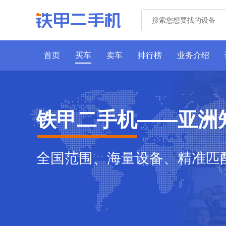
首页
买车
卖车
排行榜
业务介绍
铁甲二手机——亚洲
全国范围、海量设备、精准匹