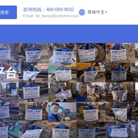
咨询热线：400-009-9032
简体中文
搜索
Email: lin_henry@cehome.com
平台