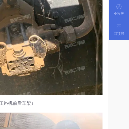
小程序
回顶部
压路机前后车架）