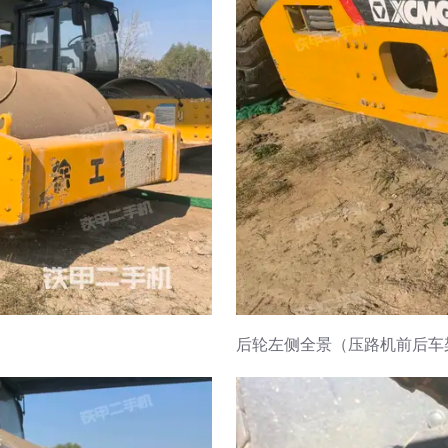
后轮左侧全景（压路机前后车