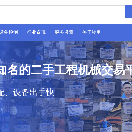
设备检测
行业资讯
服务保障
关于铁甲
知名的二手工程机械交易
配、设备出手快