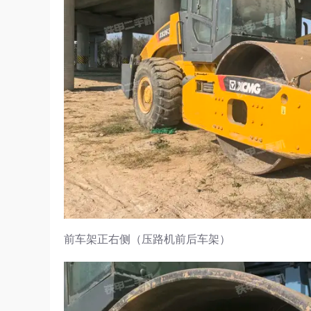
前车架正右侧（压路机前后车架）