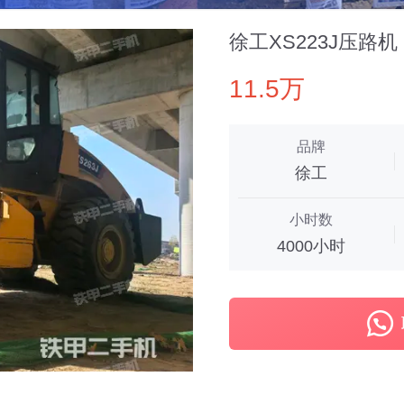
徐工XS223J压路机
11.5万
品牌
徐工
小时数
4000小时