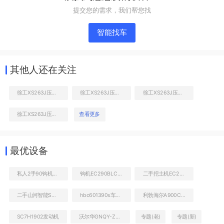
提交您的需求，我们帮您找
压路机前后车架
智能找车
其他人还在关注
徐工XS263J压路机
徐工XS263J压路机
徐工XS263J压路机
徐工XS263J压路机
查看更多
前车架正左侧
最优设备
私人2手90钩机出售价格
钩机EC290BLC到底多少钱
二手挖土机EC290BLC大概多少钱
二手山河智能SWE90N9挖掘机
hbc601390s车载泵
利勃海尔A900CLitronic
SC7H1902发动机
沃尔华GNQY-Z490
专题(老)
专题(新)