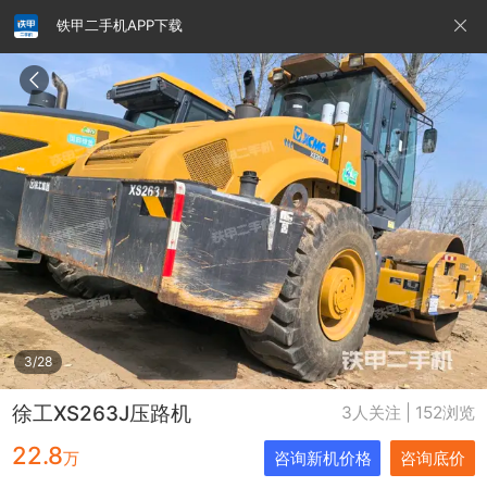
铁甲二手机APP下载
请输入手机号
提
交
即
表
示
您
同
铁甲龙总部
4000099032
认证经纪人
意
《隐
私
政
3/28
策》
徐工XS263J压路机
3人关注 | 152浏览
22.8
万
咨询新机价格
咨询底价