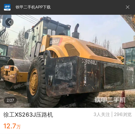
铁甲二手机APP下载
请输入手机号
提
交
即
表
示
您
同
铁甲龙总部
4000099032
认证经纪人
意
《隐
私
政
2/27
策》
徐工XS263J压路机
3人关注 | 296浏览
12.7
万