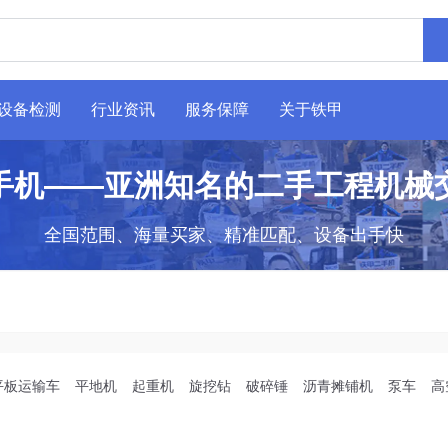
设备检测
行业资讯
服务保障
关于铁甲
手机——亚洲知名的二手工程机械
全国范围、海量买家、精准匹配、设备出手快
平板运输车
平地机
起重机
旋挖钻
破碎锤
沥青摊铺机
泵车
高