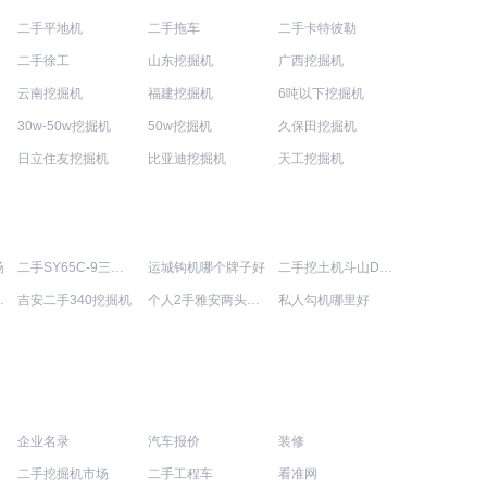
二手平地机
二手拖车
二手卡特彼勒
二手徐工
山东挖掘机
广西挖掘机
云南挖掘机
福建挖掘机
6吨以下挖掘机
30w-50w挖掘机
50w挖掘机
久保田挖掘机
日立住友挖掘机
比亚迪挖掘机
天工挖掘机
场
二手SY65C-9三一重工钩机价格表
运城钩机哪个牌子好
二手挖土机斗山DH220LC-V出售信息
00挖掘机
吉安二手340挖掘机
个人2手雅安两头忙价格表
私人勾机哪里好
企业名录
汽车报价
装修
二手挖掘机市场
二手工程车
看准网