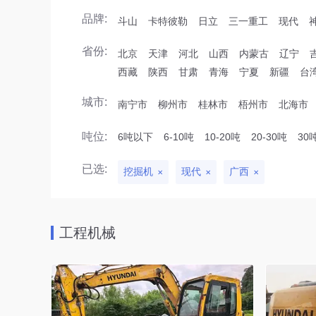
品牌:
斗山
卡特彼勒
日立
三一重工
现代
省份:
北京
天津
河北
山西
内蒙古
辽宁
西藏
陕西
甘肃
青海
宁夏
新疆
台
城市:
南宁市
柳州市
桂林市
梧州市
北海市
吨位:
6吨以下
6-10吨
10-20吨
20-30吨
30
已选:
挖掘机
现代
广西
工程机械