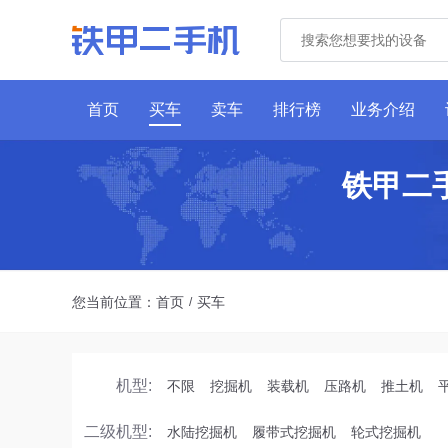
首页
买车
卖车
排行榜
业务介绍
铁甲二
您当前位置：
首页
买车
/
机型:
不限
挖掘机
装载机
压路机
推土机
二级机型:
水陆挖掘机
履带式挖掘机
轮式挖掘机