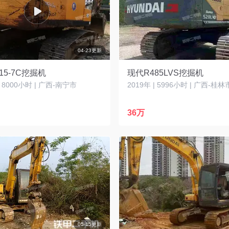
04-23更新
15-7C挖掘机
现代R485LVS挖掘机
| 8000小时 | 广西-南宁市
2019年 | 5996小时 | 广西-桂林
36万
05-15更新