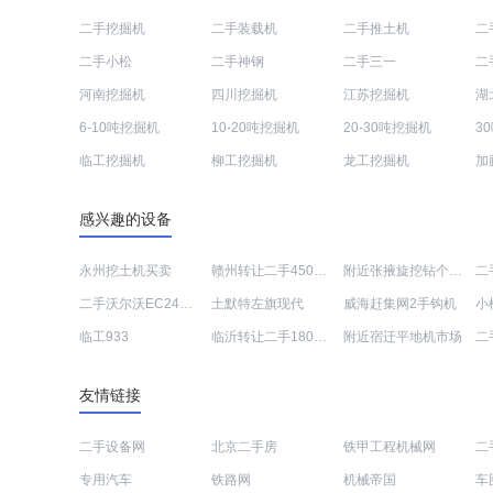
二手挖掘机
二手装载机
二手推土机
二
二手小松
二手神钢
二手三一
二
河南挖掘机
四川挖掘机
江苏挖掘机
湖
6-10吨挖掘机
10-20吨挖掘机
20-30吨挖掘机
3
临工挖掘机
柳工挖掘机
龙工挖掘机
加
感兴趣的设备
永州挖土机买卖
赣州转让二手450挖掘机
附近张掖旋挖钻个人转让
二手沃尔沃EC240B钩机的价格
土默特左旗现代
威海赶集网2手钩机
临工933
临沂转让二手180挖掘机
附近宿迁平地机市场
友情链接
二手设备网
北京二手房
铁甲工程机械网
二
专用汽车
铁路网
机械帝国
车