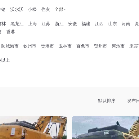
神钢
沃尔沃
小松
住友
全部
吉林
黑龙江
上海
江苏
浙江
安徽
福建
江西
山东
河南
湾
香港
防城港市
钦州市
贵港市
玉林市
百色市
贺州市
河池市
来宾
吨以上
默认排序
发布