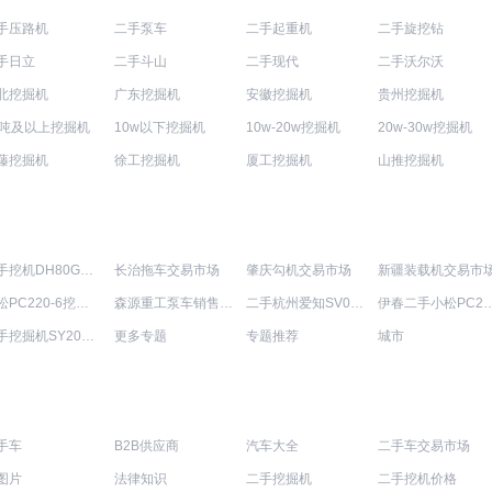
手压路机
二手泵车
二手起重机
二手旋挖钻
手日立
二手斗山
二手现代
二手沃尔沃
北挖掘机
广东挖掘机
安徽挖掘机
贵州挖掘机
0吨及以上挖掘机
10w以下挖掘机
10w-20w挖掘机
20w-30w挖掘机
藤挖掘机
徐工挖掘机
厦工挖掘机
山推挖掘机
二手挖机DH80GOLD出售信息
长治拖车交易市场
肇庆勾机交易市场
新疆装载机交易市
小松PC220-6挖机价格多少
森源重工泵车销售价格
二手杭州爱知SV08DWL高空作业机械
伊春二手小松PC2
二手挖掘机SY205C-8多少钱
更多专题
专题推荐
城市
手车
B2B供应商
汽车大全
二手车交易市场
图片
法律知识
二手挖掘机
二手挖机价格