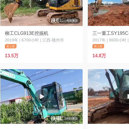
22小时前更新
柳工CLG913E挖掘机
三一重工SY195C
2019年 | 6700小时 | 江西-赣州市
2017年 | 8600小时
新上架
新上架
13.5万
14.8万
08-03更新