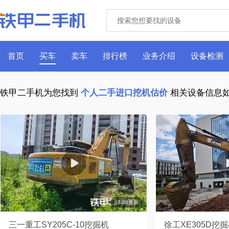
首页
买车
卖车
排行榜
业务介绍
设备检测
铁甲二手机为您找到
个人二手进口挖机估价
相关设备信息
07-28更新
三一重工SY205C-10挖掘机
徐工XE305D挖