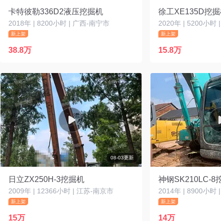
卡特彼勒336D2液压挖掘机
徐工XE135D挖
2018年 | 8200小时 | 广西-南宁市
2020年 | 5200小时
新上架
新上架
38.8万
15.8万
08-03更新
日立ZX250H-3挖掘机
神钢SK210LC-
2009年 | 12366小时 | 江苏-南京市
2014年 | 8900小时
新上架
新上架
15万
14万