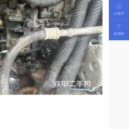
小程序
回顶部