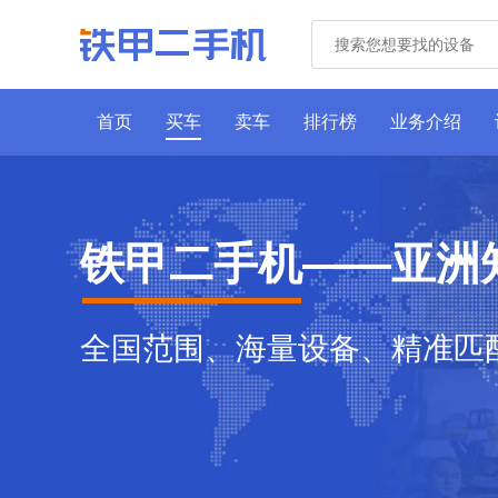
首页
买车
卖车
排行榜
业务介绍
铁甲二手机——亚洲
全国范围、海量设备、精准匹