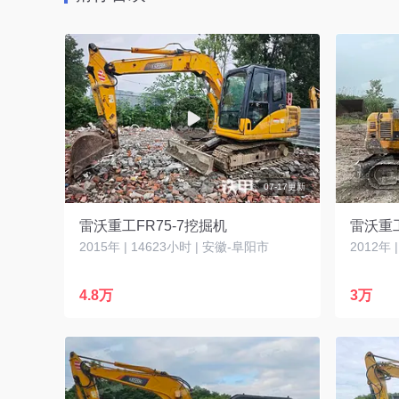
07-17更新
雷沃重工FR75-7挖掘机
雷沃重
2015年 | 14623小时 | 安徽-阜阳市
2012年 
4.8万
3万