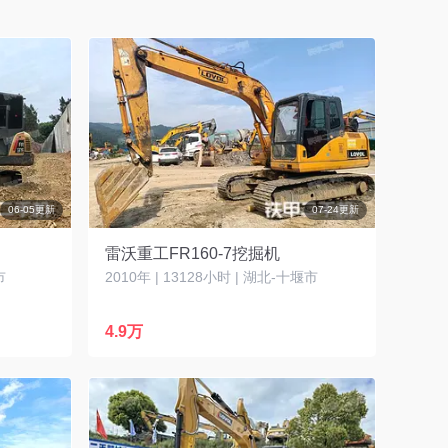
06-05更新
07-24更新
雷沃重工FR160-7挖掘机
市
2010年 | 13128小时 | 湖北-十堰市
4.9万