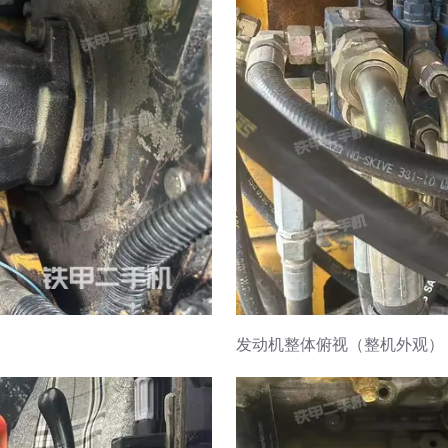
发动机整体俯视（整机外观）