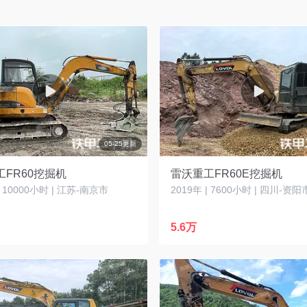
05-25更新
工FR60挖掘机
雷沃重工FR60E挖掘机
| 10000小时 | 江苏-南京市
2019年 | 7600小时 | 四川-资阳
5.6万