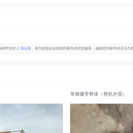
联系铁甲经纪人
刘云松
，将为您提供全程陪同看车的优质服务，感谢您对铁甲的关注与
单侧履带整体（整机外观）