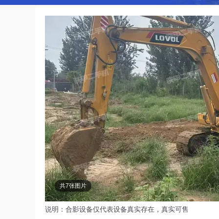
共7张图片
说明：合影设备仅代表设备真实存在，真实可售