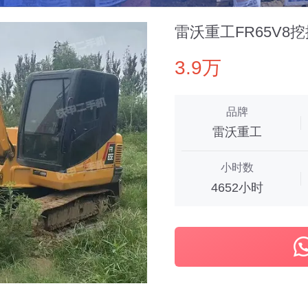
雷沃重工FR65V8
3.9万
品牌
雷沃重工
小时数
4652小时