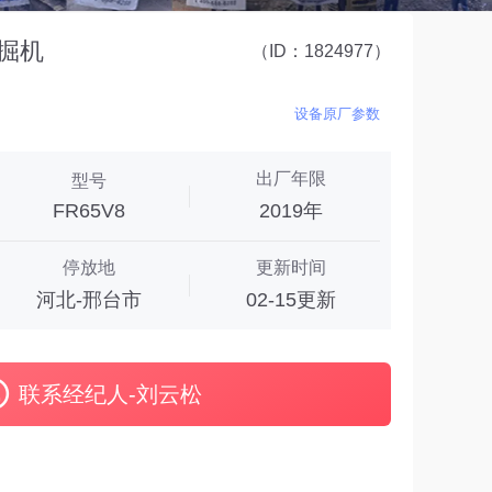
挖掘机
（ID：1824977）
设备原厂参数
出厂年限
型号
FR65V8
2019年
停放地
更新时间
河北-邢台市
02-15更新
联系经纪人-刘云松