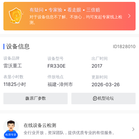
有疑问 • 专家验 • 看走眼 • 三倍赔
对于设备信息不了解、不放心，均可发起专家线上检
测。
设备信息
ID1828010
设备品牌
设备型号
出厂时间
雷沃重工
FR330E
2017
表显小时数
停放地点
更新时间
11825小时
福建-漳州市
2026-03-26
原厂参数
机型论坛
在线设备云检测
全行业开放，资深团队，提供优质专业的有偿服务。
检测专家