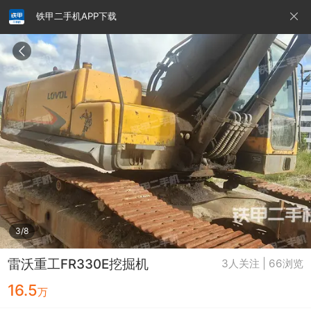
铁甲二手机APP下载
请输入手机号
提
交
即
表
示
您
同
铁甲龙总部
4000099032
认证经纪人
意
《隐
私
政
3/8
策》
雷沃重工FR330E挖掘机
3人关注 | 66浏览
16.5
万