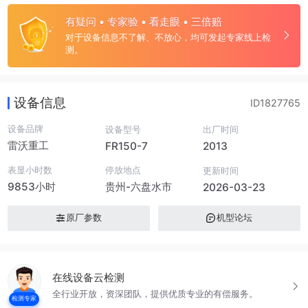
有疑问 • 专家验 • 看走眼 • 三倍赔
对于设备信息不了解、不放心，均可发起专家线上检
测。
设备信息
ID1827765
设备品牌
设备型号
出厂时间
雷沃重工
FR150-7
2013
表显小时数
停放地点
更新时间
9853小时
贵州-六盘水市
2026-03-23
原厂参数
机型论坛
在线设备云检测
全行业开放，资深团队，提供优质专业的有偿服务。
检测专家