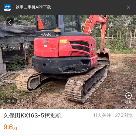
铁甲二手机APP下载
请输入手机号
提
交
即
表
示
您
同
铁甲龙总部
4000099032
认证经纪人
意
《隐
私
政
2/10
视频
策》
久保田KX163-5挖掘机
11人关注 | 273浏览
9.6
万