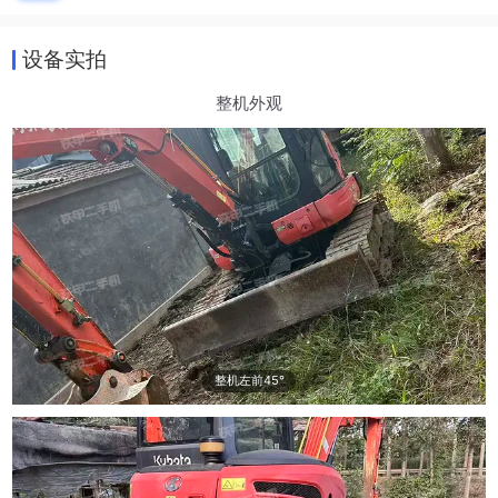
设备实拍
整机外观
整机左前45°