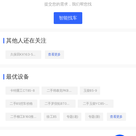
提交您的需求，我们帮您找
智能找车
其他人还在关注
久保田KX163-5挖掘机
查看更多
液压泵舱室正面整体
最优设备
卡特重工CT85-8
二手韩泰克PKB85（三角型）破碎锤
玉柴85-9
二手85挖车价格
二手罗倍拓BT01801高空作业机械
二手玉柴YC85-3挖掘机
二手柳工B160推土机
徐工85
专题(老)
专题(新)
查看更多