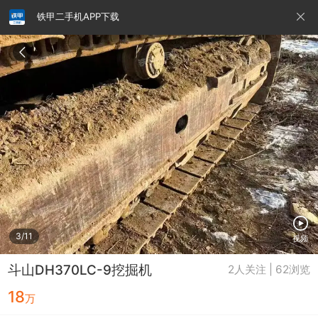
铁甲二手机APP下载
请输入手机号
提
交
即
表
示
您
同
铁甲龙总部
4000099032
认证经纪人
意
《隐
私
政
3/11
视频
策》
斗山DH370LC-9挖掘机
2人关注 | 62浏览
18
万