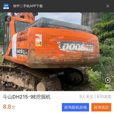
铁甲二手机APP下载
请输入手机号
提
交
即
表
示
您
同
铁甲龙总部
4000099032
认证经纪人
意
《隐
私
政
4/51
视频
策》
斗山DH215-9E挖掘机
9人关注 | 810浏览
8.8
万
咨询新机价格
咨询底价