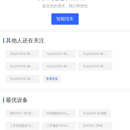
提交您的需求，我们帮您找
智能找车
其他人还在关注
斗山DH215-9E挖掘机
斗山DH215-9E挖掘机
斗山DH215-9E挖掘机
斗山DH215-9E挖掘机
斗山DH215-9E挖掘机
斗山DH215-9E挖掘机
右前45
斗山DH215-9E挖掘机
查看更多
最优设备
现代215一9C挖掘机二手
DX挖掘机34o乚c一9c二手
斗山dx55 9c内饰
二手罗倍拓BT01081高空作业机械
二手泰科TB121阀体内置系列破碎锤
2017年二手96米前四后八冷藏车