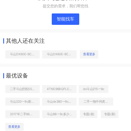
提交您的需求，我们帮您找
智能找车
其他人还在关注
斗山DX60E-9C ACE挖掘机
斗山DX60E-9C ACE挖掘机
查看更多
液压泵舱室正面整体
最优设备
二手斗山挖机55一9c
4TNE98BQFLC发动机
dx斗山215一9c
斗山220一9c新车图片
斗山dx380一9c油耗
二手一拖中州虎828C非公路自卸车
2017年二手96米前四后八冷藏车
斗山88一9c多少钱
专题(老)
专题(新)
查看更多