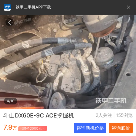
铁甲二手机APP下载
请输入手机号
提
交
即
表
示
您
同
铁甲龙总部
4000099032
认证经纪人
意
《隐
私
政
4/10
策》
斗山DX60E-9C ACE挖掘机
2人关注 | 155浏览
7.9
万
咨询新机价格
咨询底价
已降价3000元 ↓