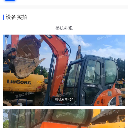
设备实拍
整机外观
整机左前45°