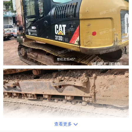
整机右后45°
查看更多