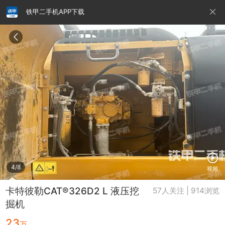
铁甲二手机APP下载
请输入手机号
提
交
即
表
示
您
同
铁甲龙总部
4000099032
认证经纪人
意
《隐
私
政
4/8
视频
策》
卡特彼勒CAT®326D2 L 液压挖
57人关注 | 914浏览
掘机
23
万