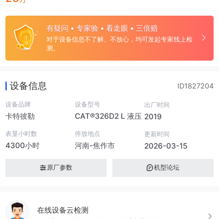
有疑问 • 专家验 • 看走眼 • 三倍赔
对于设备信息不了解、不放心，均可发起专家线上检
测。
设备信息
ID1827204
设备品牌
设备型号
出厂时间
卡特彼勒
CAT®326D2 L 液压
2019
表显小时数
停放地点
更新时间
4300小时
河南-焦作市
2026-03-15
原厂参数
机型论坛
在线设备云检测