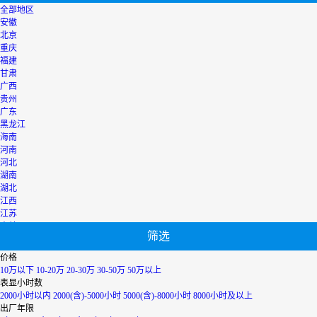
全部地区
安徽
北京
重庆
福建
甘肃
广西
贵州
广东
黑龙江
海南
河南
河北
湖南
湖北
江西
江苏
吉林
筛选
辽宁
宁夏
价格
内蒙古
10万以下
10-20万
20-30万
30-50万
50万以上
青海
表显小时数
上海
2000小时以内
2000(含)-5000小时
5000(含)-8000小时
8000小时及以上
陕西
出厂年限
山西