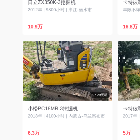
日立ZX350K-3挖掘机
卡特彼勒
2012年 | 9800小时 | 浙江-丽水市
年限不详 
10.9万
16.8万
07-29更新
小松PC18MR-3挖掘机
2018年 | 4100小时 | 内蒙古-乌兰察布市
2017年 
6.3万
5万