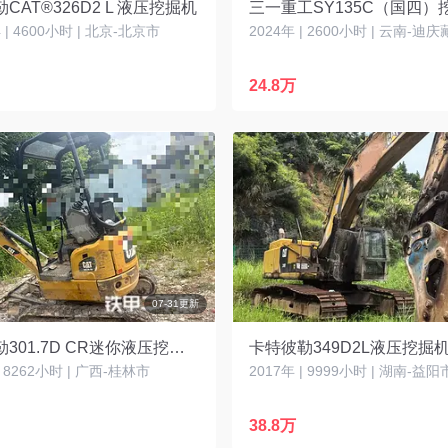
CAT®326D2 L 液压挖掘机
三一重工SY135C（国四）
| 4600小时 | 北京-北京市
24.8万
07-31更新
卡特彼勒301.7D CR迷你液压挖掘机
卡特彼勒349D2L液压挖掘
| 8262小时 | 广西-桂林市
2017年 | 9999小时 | 湖南-益阳
38.8万