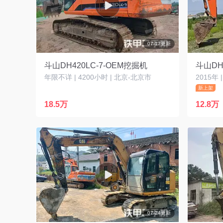
07-17更新
斗山DH420LC-7-OEM挖掘机
斗山DH
年限不详 | 4200小时 | 北京-北京市
2015年 
新上架
18.5万
12.8万
07-24更新