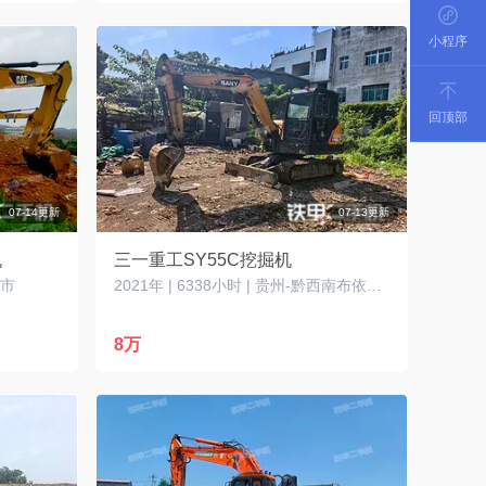
小程序
回顶部
07-14更新
07-13更新
机
三一重工SY55C挖掘机
宁市
2021年 | 6338小时 | 贵州-黔西南布依族苗族自治州
8万