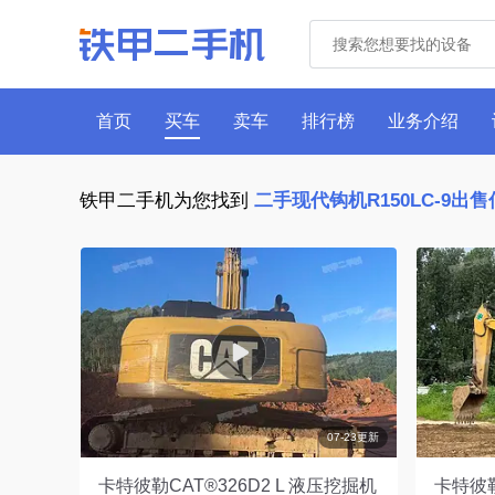
首页
买车
卖车
排行榜
业务介绍
铁甲二手机为您找到
二手现代钩机R150LC-9出
07-23更新
卡特彼勒CAT®326D2 L 液压挖掘机
卡特彼勒