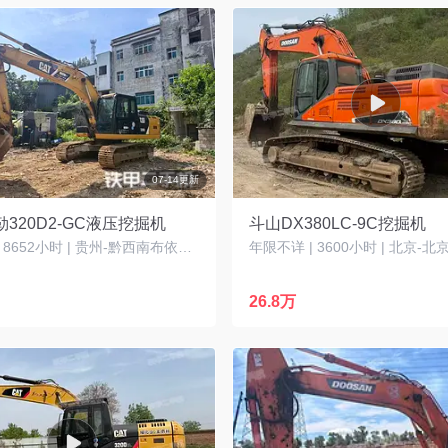
07-14更新
320D2-GC液压挖掘机
斗山DX380LC-9C挖掘机
2014年 | 8652小时 | 贵州-黔西南布依族苗族自治州
年限不详 | 3600小时 | 北京-北
26.8万