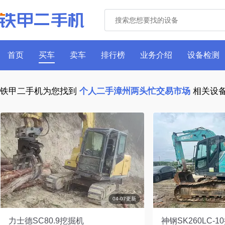
首页
买车
卖车
排行榜
业务介绍
设备检测
铁甲二手机为您找到
个人二手漳州两头忙交易市场
相关设
04-07更新
力士德SC80.9挖掘机
神钢SK260LC-1