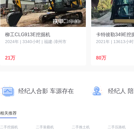
05-20更新
柳工CLG913E挖掘机
卡特彼勒349E挖
2024年 | 3340小时 | 福建-漳州市
2021年 | 13613小
21万
80万
经纪人合影 车源存在
经纪人 
相关推荐
二手挖掘机
二手装载机
二手推土机
二手压路机