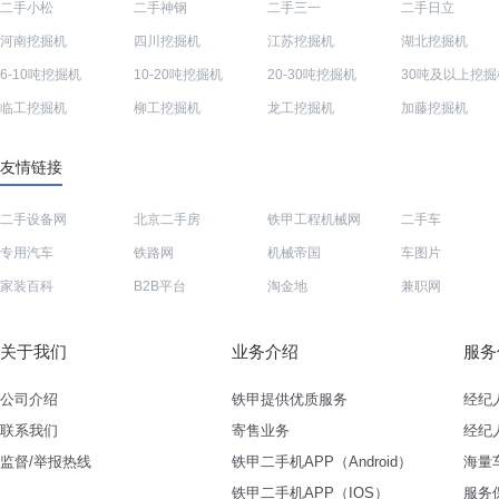
二手小松
二手神钢
二手三一
二手日立
河南挖掘机
四川挖掘机
江苏挖掘机
湖北挖掘机
6-10吨挖掘机
10-20吨挖掘机
20-30吨挖掘机
30吨及以上挖掘
临工挖掘机
柳工挖掘机
龙工挖掘机
加藤挖掘机
友情链接
二手设备网
北京二手房
铁甲工程机械网
二手车
专用汽车
铁路网
机械帝国
车图片
家装百科
B2B平台
淘金地
兼职网
关于我们
业务介绍
服务
公司介绍
铁甲提供优质服务
经纪
联系我们
寄售业务
经纪
监督/举报热线
铁甲二手机APP（Android）
海量
铁甲二手机APP（IOS）
服务