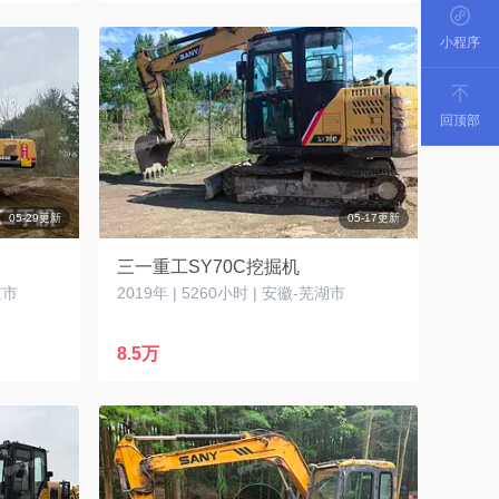
小程序
回顶部
05-29更新
05-17更新
三一重工SY70C挖掘机
京市
2019年 | 5260小时 | 安徽-芜湖市
8.5万