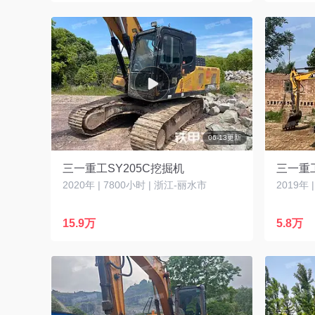
06-13更新
三一重工SY205C挖掘机
三一重工
2020年 | 7800小时 | 浙江-丽水市
2019年 
15.9万
5.8万