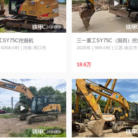
07-23更新
SY75C挖掘机
三一重工SY75C（国四）
| 6058小时 | 河南-周口市
2025年 | 999小时 | 江苏-南京市
18.6万
06-29更新