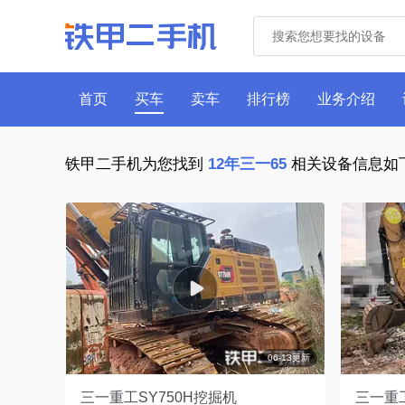
首页
买车
卖车
排行榜
业务介绍
铁甲二手机为您找到
12年三一65
相关设备信息如
06-13更新
三一重工SY750H挖掘机
三一重工