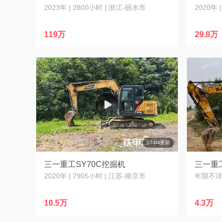
2023年 | 2800小时 | 浙江-丽水市
2020年 
119万
29.8万
07-04更新
三一重工SY70C挖掘机
三一重工
2020年 | 7905小时 | 江苏-南京市
年限不详 
10.5万
4.3万