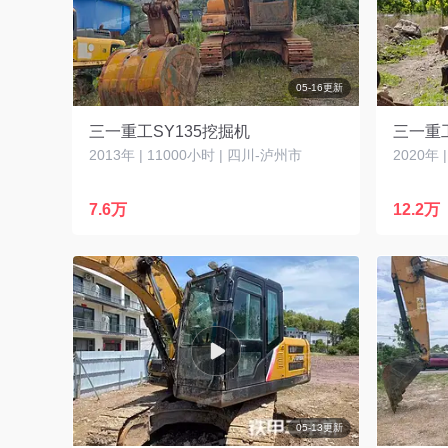
05-16更新
三一重工SY135挖掘机
三一重工
2013年 | 11000小时 | 四川-泸州市
2020年 
7.6万
12.2万
05-13更新