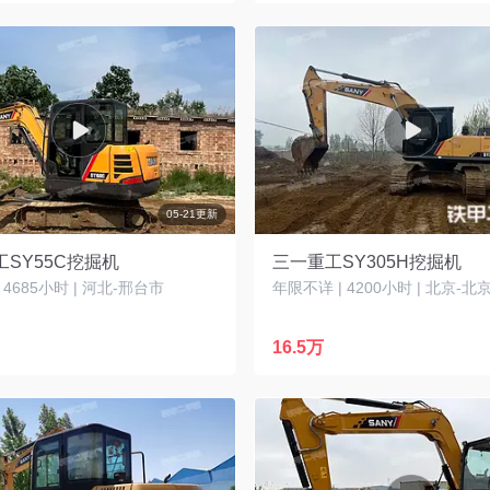
05-21更新
SY55C挖掘机
三一重工SY305H挖掘机
| 4685小时 | 河北-邢台市
年限不详 | 4200小时 | 北京-北
16.5万