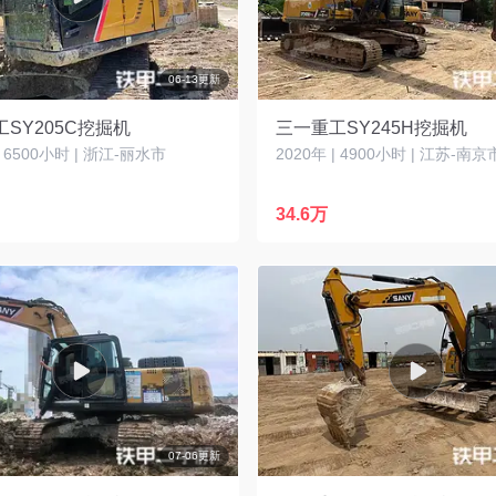
06-13更新
SY205C挖掘机
三一重工SY245H挖掘机
| 6500小时 | 浙江-丽水市
2020年 | 4900小时 | 江苏-南京
34.6万
07-06更新