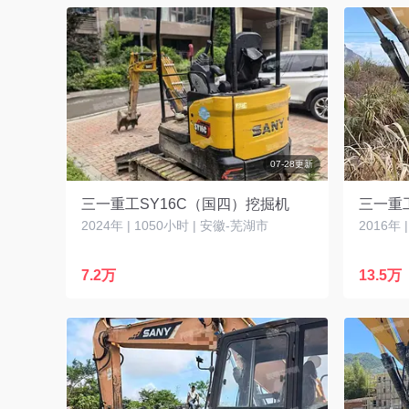
07-28更新
三一重工SY16C（国四）挖掘机
三一重工
2024年 | 1050小时 | 安徽-芜湖市
2016年 
7.2万
13.5万