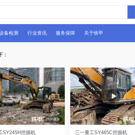
设备检测
行业资讯
服务保障
关于铁甲
下：
05-15更新
SY245H挖掘机
三一重工SY465C挖掘机