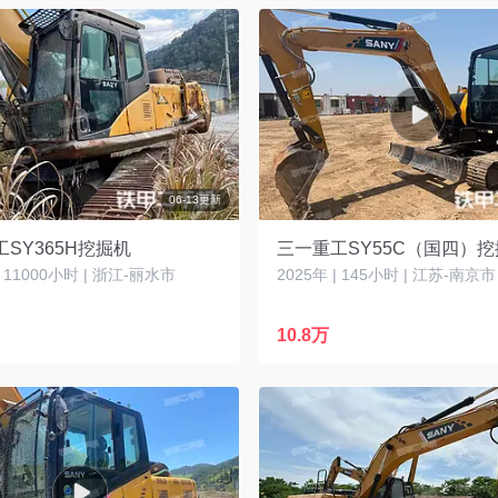
06-13更新
SY365H挖掘机
三一重工SY55C（国四）
| 11000小时 | 浙江-丽水市
2025年 | 145小时 | 江苏-南京市
10.8万