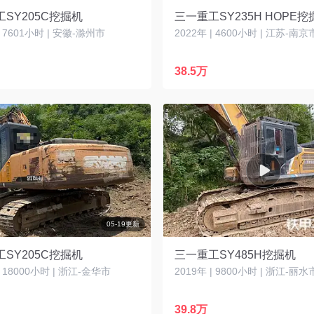
SY205C挖掘机
三一重工SY235H HOPE挖
| 7601小时 | 安徽-滁州市
2022年 | 4600小时 | 江苏-南京
38.5万
05-19更新
SY205C挖掘机
三一重工SY485H挖掘机
| 18000小时 | 浙江-金华市
2019年 | 9800小时 | 浙江-丽水
39.8万