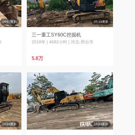
06-07更新
05-19更新
三一重工SY60C挖掘机
市
2018年 | 4682小时 | 河北-邢台市
5.8万
05-18更新
05-18更新