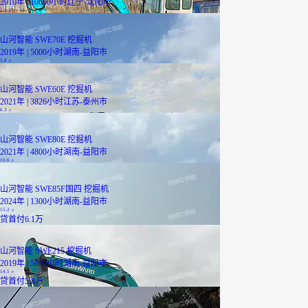
2010年 | 10000小时
辽宁-沈阳市
2.3
万
山河智能 SWE70E 挖掘机
2019年 | 5000小时
湖南-益阳市
5.8
万
山河智能 SWE60E 挖掘机
2021年 | 3826小时
江苏-泰州市
6.3
万
山河智能 SWE80E 挖掘机
2021年 | 4800小时
湖南-益阳市
10.6
万
山河智能 SWE85F国四 挖掘机
2024年 | 1300小时
湖南-益阳市
15.2
万
贷
首付6.1万
山河智能 SWE215 挖掘机
2019年 | 5800小时
湖南-益阳市
14.5
万
贷
首付5.8万